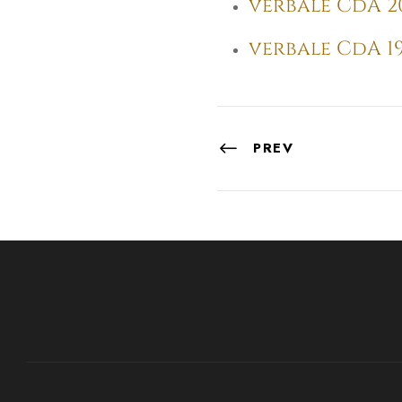
verbale CdA 20
verbale CdA 19.
PREV