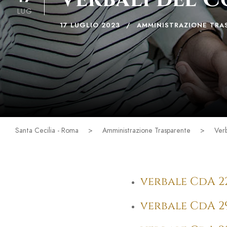
LUG
17 LUGLIO 2023
AMMINISTRAZIONE TRA
Santa Cecilia - Roma
>
Amministrazione Trasparente
>
Verb
verbale CdA 22
verbale CdA 29