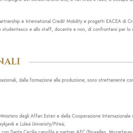
Partnership e International Credit Mobility e progetti EACEA di Cr
 studentesco e allo staff, docente e non, di confrontarsi per lo s
NALI
ternazionali, dalla formazione alla produzione, sono strettamente 
stero degli Affari Esteri e della Cooperazione Internazionale e da
javik e Luleä Univeristy/Piteä;
con
Santa Cecilia capofila e partner AEC/Bruxelles, Mozart