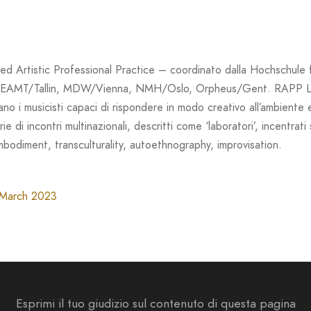
d Artistic Professional Practice – coordinato dalla Hochschule fü
, EAMT/Tallin, MDW/Vienna, NMH/Oslo, Orpheus/Gent. RAPP Lab e
dano i musicisti capaci di rispondere in modo creativo all’ambiente 
ie di incontri multinazionali, descritti come ‘laboratori’, incentrati 
 embodiment, transculturality, autoethnography, improvisation.
March 2023
Esprimi il tuo giudizio sul contenuto di questa pagina