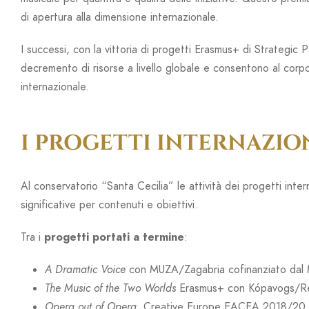
di apertura alla dimensione internazionale.
I successi, con la vittoria di progetti Erasmus+ di Strategic 
decremento di risorse a livello globale e consentono al corpo
internazionale.
I PROGETTI INTERNAZIO
Al conservatorio “Santa Cecilia” le attività dei progetti in
significative per contenuti e obiettivi.
Tra i
progetti portati a termine
:
A Dramatic Voice
con MUZA/Zagabria cofinanziato dal Mini
The Music of the Two Worlds
Erasmus+ con Kópavogs/Reyk
Opera out of Opera,
Creative Europe EACEA 2018/20,