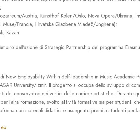
;
zarteum/Austria, Kunsthof Kolen/Oslo, Nova Opera/Ukraina, Inst
l Muse/Francia, Hrvatska Glazbena Mladež/Ungheria):
k, Kazan.
ll’ambito dell’azione di Strategic Partnership del programma 
 di New Employability Within Self-leadership in Music Academic P
AR University/Izmir. Il progetto si occupa dello sviluppo di comp
nti dei conservatori nei vertici delle carriere artistiche. Durante 
er l’alta formazione, svolto attività formative sia per studenti 
forma con materiali didattici e assegnato premi a studenti per la 
.eu