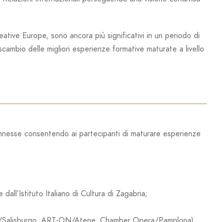
eative Europe, sono ancora più significativi in un periodo di
cambio delle migliori esperienze formative maturate a livello
connesse consentendo ai partecipanti di maturare esperienze
ll’Istituto Italiano di Cultura di Zagabria;
eum/Salisburgo, ART-ON/Atene, Chamber Opera/Pamplona)