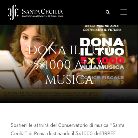
DONA IL TUO
5×1000 ALLA
MUSICA
Sostieni le attività del Conservatorio di musica “Santa
Cecilia” di Roma destinando il 5×1000 dell’IRPEF.