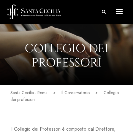
COLLEGIO DEI
PROFESSORI
Santa Cecilia - Roma
>
Il Conservatorio
>
Collegio
dei professori
Il Collegio dei Professori è composto dal Direttore,