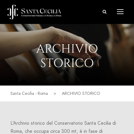
ARCHIVIO
STORICO
Santa Cecilia - Roma
>
ARCHIVIO STORICO
L’Archivio storico del Conservatorio Santa Cecilia di
Roma, che occupa circa 300 mt, è in fase di