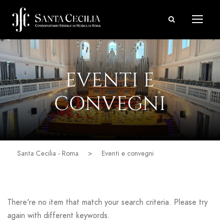
EVENTI E
CONVEGNI
Santa Cecilia - Roma
>
Eventi e convegni
There're no item that match your search criteria. Please try
again with different keywords.