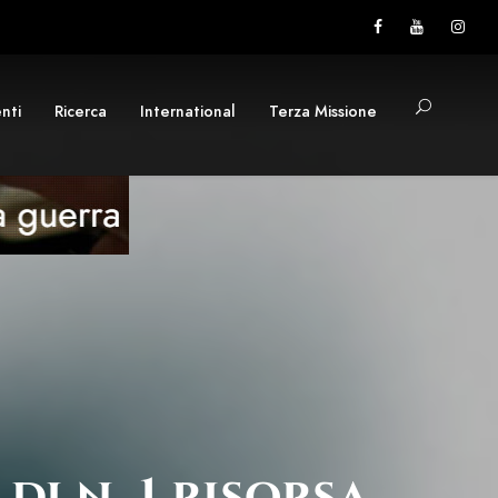
nti
Ricerca
International
Terza Missione
di n. 1 risorsa