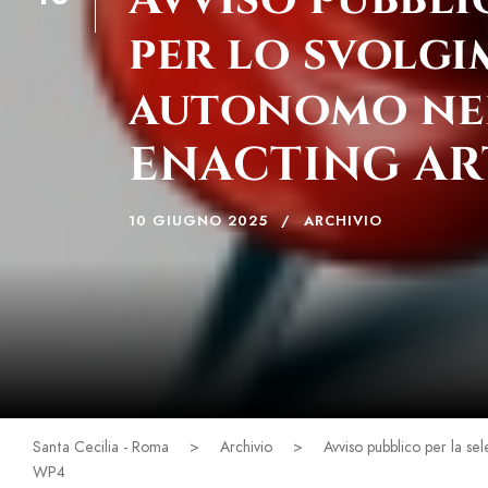
GIU
per lo svolgi
autonomo nel
ENACTING ART
10 GIUGNO 2025
ARCHIVIO
Santa Cecilia - Roma
>
Archivio
>
Avviso pubblico per la s
WP4