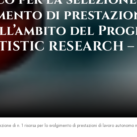
mento di prestazio
l’ambito del Prog
ISTIC RESEARCH –
elezione di n. 1 risorsa per lo svolgimento di prestazioni di lavoro aut