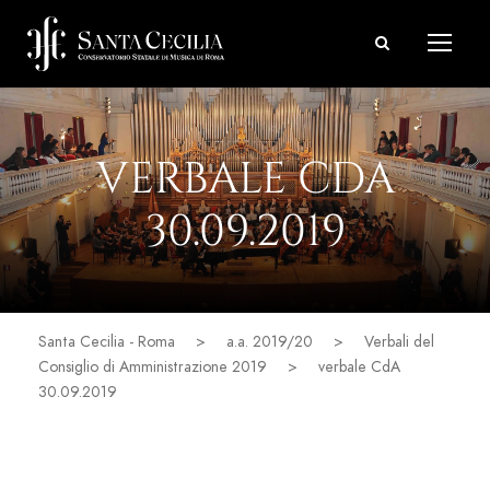
VERBALE CDA
30.09.2019
Santa Cecilia - Roma
>
a.a. 2019/20
>
Verbali del
Consiglio di Amministrazione 2019
>
verbale CdA
30.09.2019