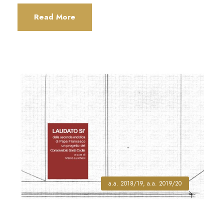
Read More
a.a. 2018/19
,
a.a. 2019/20