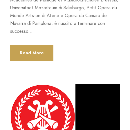
Universitaet Mozarteum di Salisburgo, Petit Opera du
Monde Arts-on di Atene e Opera da Camara de
Navarra di Pamplona, è riuscito a terminare con
successo...
Read More