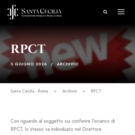
RPCT
5 GIUGNO 2026
ARCHIVIO
Santa Cecilia - Roma
>
Archivio
>
RPCT
Con riguardo al soggetto cui conferire l’incarico di
RPCT, lo stesso va individuato nel Direttore