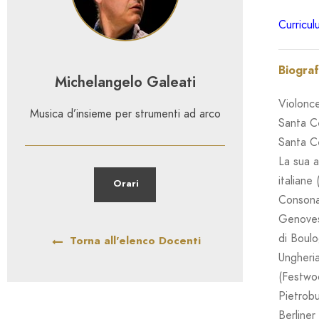
Curricul
Biograf
Michelangelo Galeati
Violonce
Musica d’insieme per strumenti ad arco
Santa Ce
Santa Ce
La sua a
italiane
Orari
Consonan
Genovese
di Boulo
Torna all'elenco Docenti
Ungheria
(Festwoc
Pietrobu
Berliner