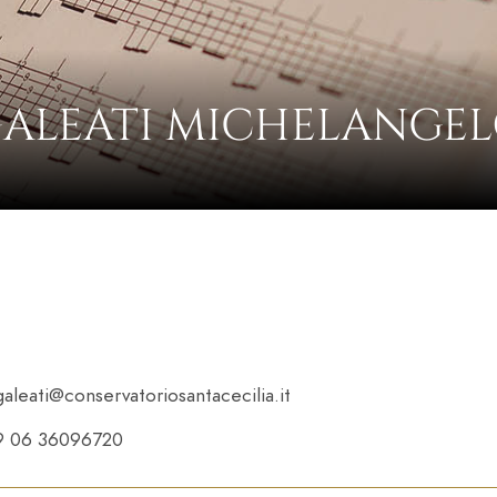
ALEATI MICHELANGE
aleati@conservatoriosantacecilia.it
9 06 36096720