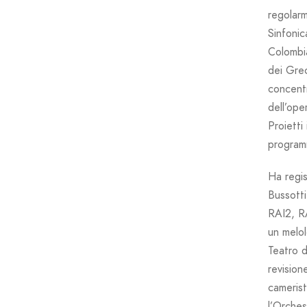
regolarm
Sinfonic
Colombia
dei Gre
concentr
dell’ope
Proietti
programm
Ha regis
Bussotti
RAI2, R
un melol
Teatro d
revision
camerist
l’Orches