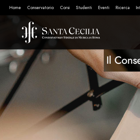
Home
Conservatorio
Corsi
Studenti
Eventi
Ricerca
In