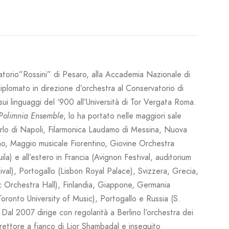
vatorio”Rossini” di Pesaro, alla Accademia Nazionale di
iplomato in direzione d’orchestra al Conservatorio di
 linguaggi del ‘900 all’Università di Tor Vergata Roma.
Polimnia Ensemble
, lo ha portato nelle maggiori sale
arlo di Napoli, Filarmonica Laudamo di Messina, Nuova
o, Maggio musicale Fiorentino, Giovine Orchestra
) e all’estero in Francia (Avignon Festival, auditorium
l), Portogallo (Lisbon Royal Palace), Svizzera, Grecia,
c Orchestra Hall), Finlandia, Giappone, Germania
ronto University of Music), Portogallo e Russia (S.
Dal 2007 dirige con regolarità a Berlino l’orchestra dei
ettore a fianco di Lior Shambadal e inseguito