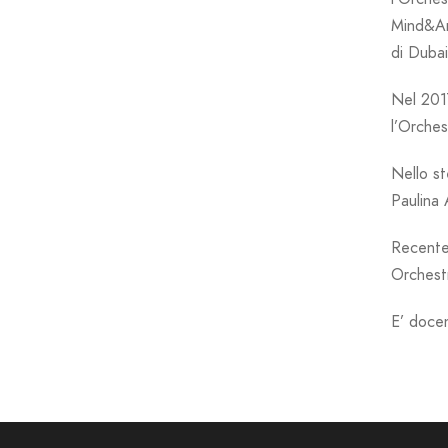
Mind&Art
di Dubai
Nel 2017
l’Orches
Nello st
Paulina 
Recentem
Orchest
E’ docen