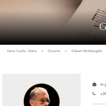
G
Santa Cecilia - Roma
>
Docente
>
Galeati Michelangelo
m.g
+3