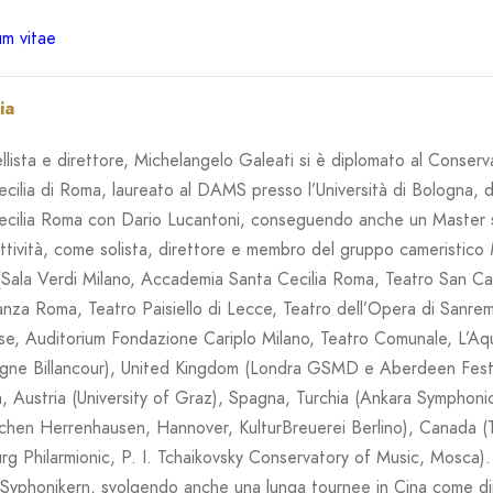
um vitae
ia
llista e direttore, Michelangelo Galeati si è diplomato al Conser
cilia di Roma, laureato al DAMS presso l’Università di Bologna, d
cilia Roma con Dario Lucantoni, conseguendo anche un Master sui
ttività, come solista, direttore e membro del gruppo cameristico
 (Sala Verdi Milano, Accademia Santa Cecilia Roma, Teatro San C
za Roma, Teatro Paisiello di Lecce, Teatro dell’Opera di Sanrem
, Auditorium Fondazione Cariplo Milano, Teatro Comunale, L’Aquila
gne Billancour), United Kingdom (Londra GSMD e Aberdeen Festiva
, Austria (University of Graz), Spagna, Turchia (Ankara Symphoni
hen Herrenhausen, Hannover, KulturBreuerei Berlino), Canada (To
rg Philarmionic, P. I. Tchaikovsky Conservatory of Music, Mosca). 
 Syphonikern, svolgendo anche una lunga tournee in Cina come dir