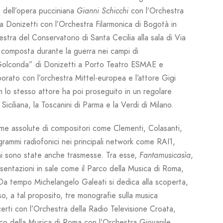
, dell’opera pucciniana
Gianni Schicchi
con l’Orchestra
a Donizetti con l’Orchestra Filarmonica di Bogotà in
ra del Conservatorio di Santa Cecilia alla sala di Via
composta durante la guerra nei campi di
i Golconda” di Donizetti a Porto Teatro ESMAE e
orato con l’orchestra Mittel-europea e l’attore Gigi
n lo stesso attore ha poi proseguito in un regolare
iciliana, la Toscanini di Parma e la Verdi di Milano.
me assolute di compositori come Clementi, Colasanti,
grammi radiofonici nei principali network come RAI1,
i sono state anche trasmesse. Tra esse,
Fantamusicasìa
,
sentazioni in sale come il Parco della Musica di Roma,
Da tempo Michelangelo Galeati si dedica alla scoperta,
so, a tal proposito, tre monografie sulla musica
erti con l’Orchestra della Radio Televisione Croata,
rco della Musica di Roma con l’Orchestra Giovanile