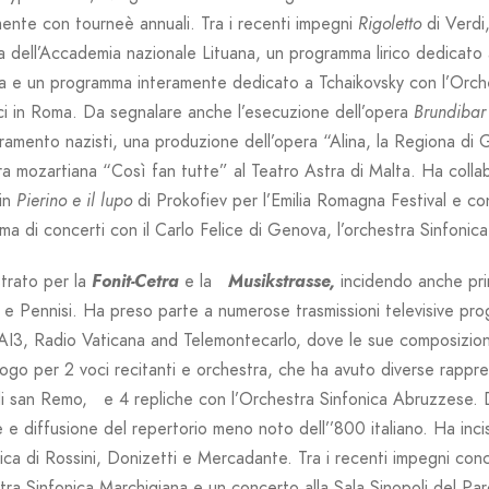
ente con tourneè annuali. Tra i recenti impegni
Rigoletto
di Verdi
a dell’Accademia nazionale Lituana, un programma lirico dedicato 
 e un programma interamente dedicato a Tchaikovsky con l’Orchest
ci in Roma. Da segnalare anche l’esecuzione dell’opera
Brundibar
amento nazisti, una produzione dell’opera “Alina, la Regiona d
ra mozartiana “Così fan tutte” al Teatro Astra di Malta. Ha collab
 in
Pierino e il lupo
di Prokofiev per l’Emilia Romagna Festival e co
a di concerti con il Carlo Felice di Genova, l’orchestra Sinfonica S
trato per la
Fonit-Cetra
e la
Musikstrasse,
incidendo anche pri
 e Pennisi. Ha preso parte a numerose trasmissioni televisive pro
AI3, Radio Vaticana and Telemontecarlo, dove le sue composizion
ogo per 2 voci recitanti e orchestra, che ha avuto diverse rappre
i san Remo, e 4 repliche con l’Orchestra Sinfonica Abruzzese. 
e e diffusione del repertorio meno noto dell’’800 italiano. Ha inci
ica di Rossini, Donizetti e Mercadante. Tra i recenti impegni conc
tra Sinfonica Marchigiana e un concerto alla Sala Sinopoli del Pa