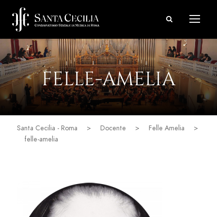
FELLE-AMELIA
Santa Cecilia - Roma
>
Docente
>
Felle Amelia
>
felle-amelia