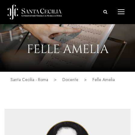
FELLE AMELIA
Santa Cecilia - Roma
>
Docente
>
Felle Amelia