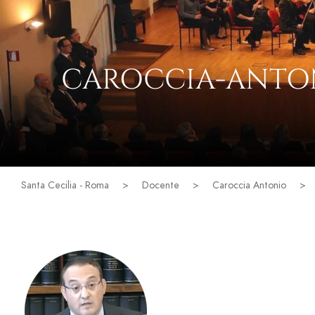
CAROCCIA-ANTO
Santa Cecilia - Roma
>
Docente
>
Caroccia Antonio
>