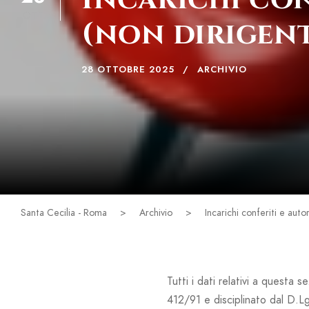
OTT
(non dirigent
28 OTTOBRE 2025
ARCHIVIO
Santa Cecilia - Roma
>
Archivio
>
Incarichi conferiti e auto
Tutti i dati relativi a questa 
412/91 e disciplinato dal D.L