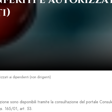
i)
rizzati ai dipendenti (non dirigenti)
sezione sono disponibili tramite la consultazione del portale Consule
gs. 165/01, art. 53.