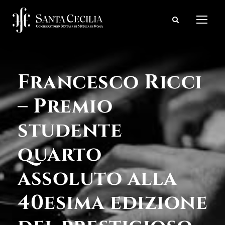
Francesco Ricci
– Premio
studente
quarto
assoluto alla
40esima edizione