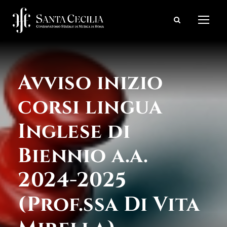
Avviso inizio
corsi lingua
Inglese di
Biennio a.a.
2024-2025
(Prof.ssa Di Vita