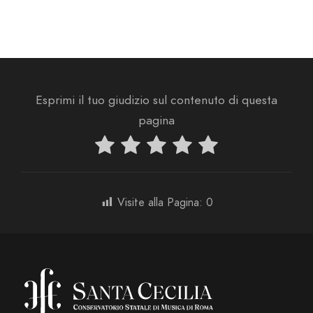
i
N
a
v
i
g
a
Esprimi il tuo giudizio sul contenuto di questa
z
pagina
i
o
n
e
Visite alla Pagina:
0