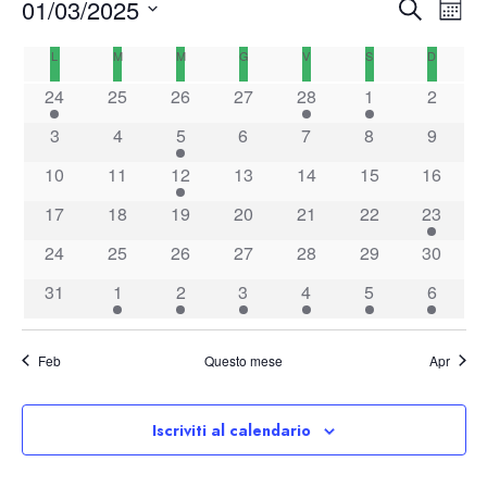
E
E
01/03/2025
C
M
v
v
e
S
e
e
C
e
L
LUNEDÌ
M
MARTEDÌ
M
MERCOLEDÌ
G
GIOVEDÌ
V
VENERDÌ
S
SABATO
D
DOMENI
r
e
n
s
a
n
c
t
24
25
26
27
28
1
2
l
e
l
t
a
o
e
e
i
3
4
5
6
7
8
9
V
z
n
R
i
10
11
12
13
14
15
16
d
i
s
i
t
a
c
17
18
19
20
21
22
23
o
e
r
e
n
24
25
26
27
28
29
30
N
i
r
a
a
o
c
31
1
2
3
4
5
6
v
l
d
a
i
a
i
e
g
d
Feb
Questo mese
Apr
E
v
a
z
a
v
i
i
e
s
t
Iscriviti al calendario
o
n
t
a
n
t
e
.
e