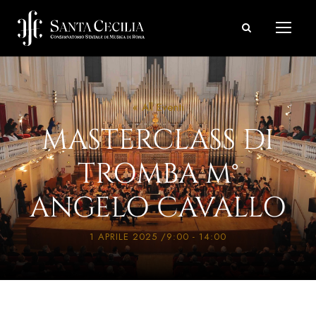
« All Eventi
MASTERCLASS DI
TROMBA M°
ANGELO CAVALLO
1 APRILE 2025 /9:00
-
14:00