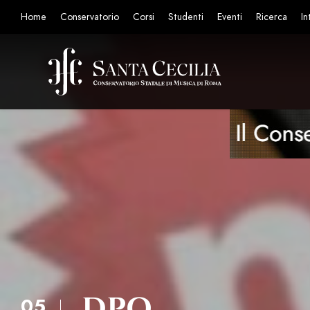
Home
Conservatorio
Corsi
Studenti
Eventi
Ricerca
In
DPO
05