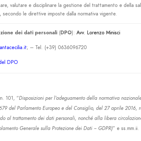
are, valutare e disciplinare la gestione del trattamento e della sa
e, secondo le direttive imposte dalla normativa vigente.
zione dei dati
personali
(
DPO
):
Avv. Lorenzo Minisci
ntacecilia.it
; – Tel. (+39) 0636096720
 del DPO
n. 101, “
Disposizioni per l’adeguamento della normativa nazionale 
9 del Parlamento Europeo e del Consiglio, del 27 aprile 2016, rel
do al trattamento dei dati personali, nonché alla libera circolazion
olamento Generale sulla Protezione dei Dati ‒ GDPR)
” e ss.mm.ii.