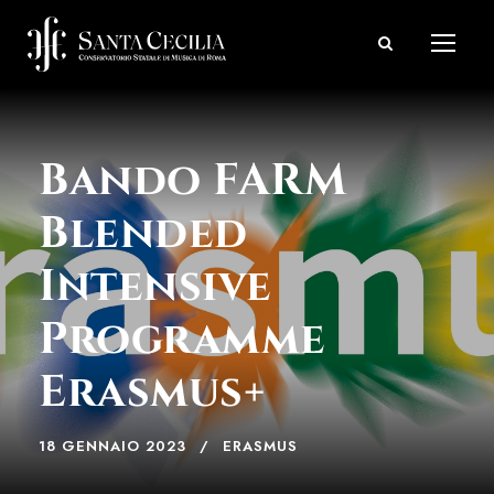
Bando FARM
Blended
Intensive
Programme
Erasmus+
18 GENNAIO 2023
ERASMUS