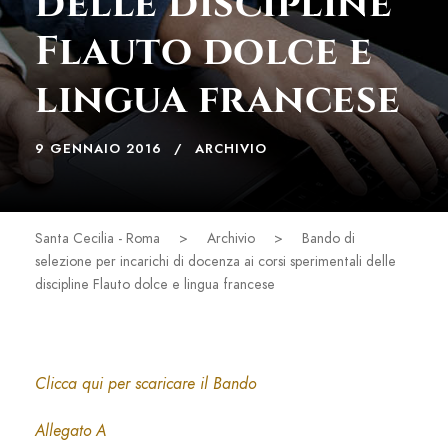
delle discipline
Flauto dolce e
lingua francese
9 GENNAIO 2016
ARCHIVIO
Santa Cecilia - Roma
>
Archivio
>
Bando di
selezione per incarichi di docenza ai corsi sperimentali delle
discipline Flauto dolce e lingua francese
Clicca qui per scaricare il Bando
Allegato A