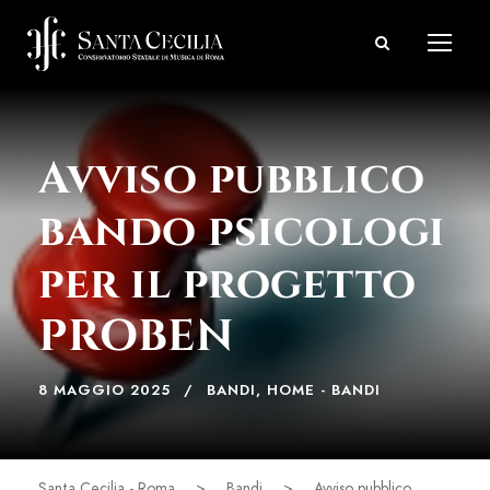
Avviso pubblico
bando psicologi
per il progetto
PROBEN
8 MAGGIO 2025
BANDI
,
HOME - BANDI
Santa Cecilia - Roma
>
Bandi
>
Avviso pubblico