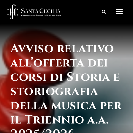
Avviso relativo
all’offerta dei
corsi di Storia e
storiografia
della musica per
il Triennio a.a.