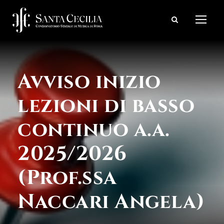
Avviso inizio
lezioni di basso
continuo a.a.
2025/2026
(Prof.ssa
Naccari Angela)