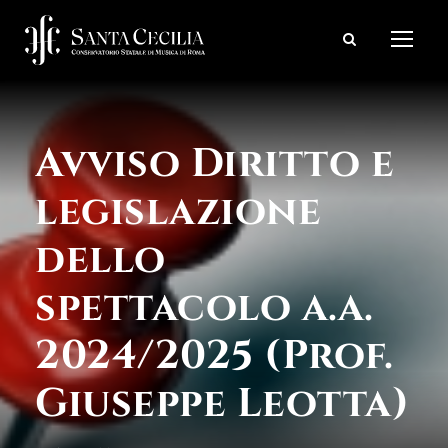
Avviso Diritto e
legislazione
dello
spettacolo a.a.
2024/2025 (Prof.
Giuseppe Leotta)