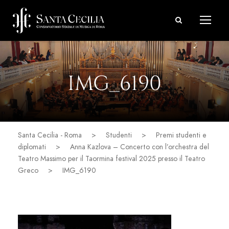
IMG_6190
Santa Cecilia - Roma
>
Studenti
>
Premi studenti e
diplomati
>
Anna Kazlova – Concerto con l’orchestra del
Teatro Massimo per il Taormina festival 2025 presso il Teatro
Greco
>
IMG_6190