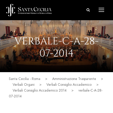
VERBALE-C-A-28-
07-2014
Santa Cecilia - Roma
>
Amministrazione Trasparente
>
Verbali Organi
>
Verbali Consiglio Accademico
>
Verbali Consiglio Accademico 2014
>
verbale-C-A-28-
07-2014