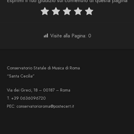
Esprimi il tuo giudizio sul contenuto di questa pagina
Visite alla Pagina:
0
Conservatorio Statale di Musica di Roma
“Santa Cecilia”
Via dei Greci, 18 – 00187 – Roma
T. +39 0636096720
PEC: conservatorioroma@postecert.it