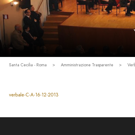
Santa Cecilia - Roma
>
Amministrazione Trasparente
>
Verb
verbale-C-A-16-12-2013