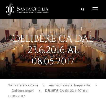
DELIBERE CA DAL
23.6.2016 AL
08.05.2017
Santa Cecilia - Roma
>
Amministrazione Trasparente
>
Delibere organi
>
DELIBERE CA dal 23.6.2016 al
08.05.2017