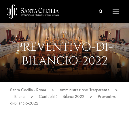
PREVENTIVO-DI-
BILANCIO-2022
Santa Cecilia - Roma
>
Amministrazione Trasparente
>
Bilanci
>
Contabilità – Bilanci 2022
>
Preventivo-
di-Bilancio-2022