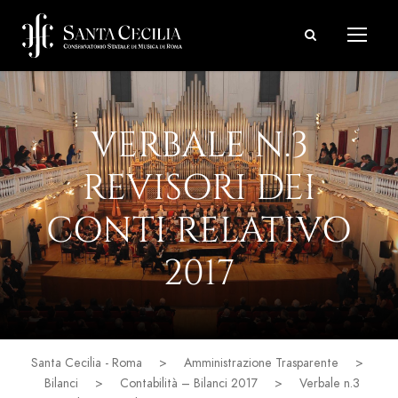
VERBALE N.3
REVISORI DEI
CONTI RELATIVO
2017
Santa Cecilia - Roma
>
Amministrazione Trasparente
>
Bilanci
>
Contabilità – Bilanci 2017
>
Verbale n.3