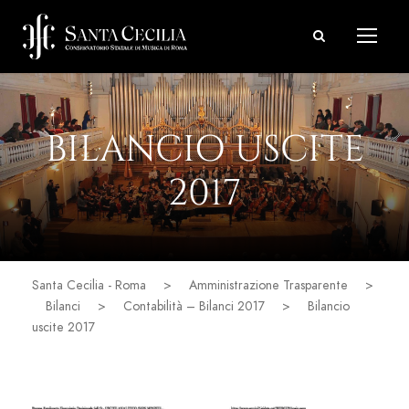
BILANCIO USCITE
2017
Santa Cecilia - Roma
>
Amministrazione Trasparente
>
Bilanci
>
Contabilità – Bilanci 2017
>
Bilancio
uscite 2017