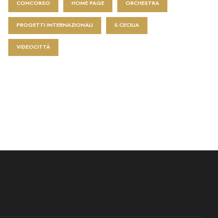
CONCORSO
HOME PAGE
ORCHESTRA
PROGETTI INTERNAZIONALI
S.CECILIA
VIDEOCITTÀ