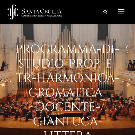
PROGRAMMA-DI-
STUDIO-PROP.-E-
TR-HARMONICA-
CROMATICA-
DOCENTE-
GIANLUCA-