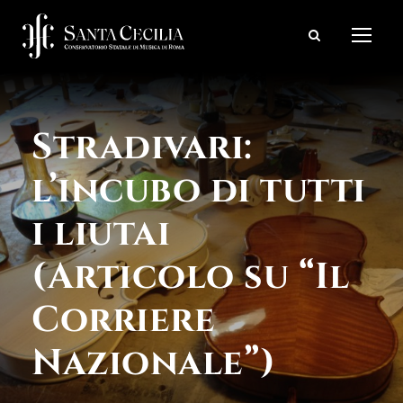
Stradivari:
l’incubo di tutti
i liutai
(Articolo su “Il
Corriere
Nazionale”)