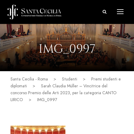
IMG_0997
Santa Cecilia - Roma
>
Studenti
>
Premi studenti e
diplomati
>
Sarah Claudia Müller – Vincitrice del
concorso Premio delle Arti 2023, per la categoria CANTO
LIRICO
>
IMG_0997