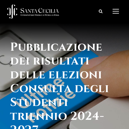
Pubblicazione
dei risultati
delle elezioni
Consulta degli
Studenti
triennio 2024-