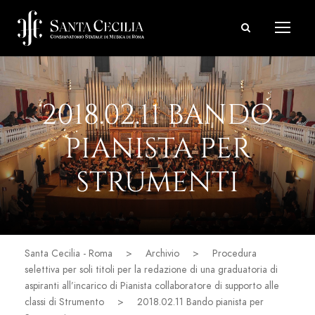
2018.02.11 BANDO
PIANISTA PER
STRUMENTI
Santa Cecilia - Roma
>
Archivio
>
Procedura
selettiva per soli titoli per la redazione di una graduatoria di
aspiranti all’incarico di Pianista collaboratore di supporto alle
classi di Strumento
>
2018.02.11 Bando pianista per