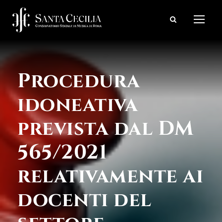
Procedura
idoneativa
prevista dal DM
565/2021
relativamente ai
docenti del