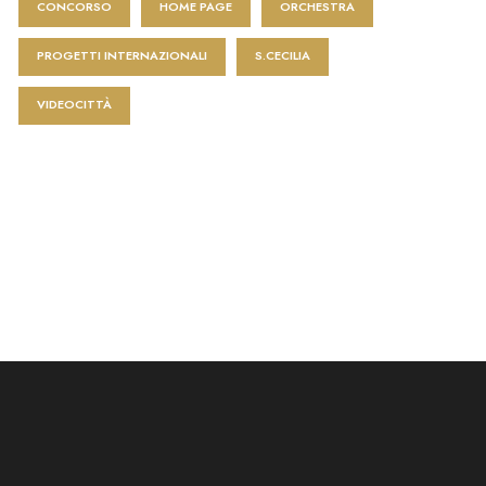
CONCORSO
HOME PAGE
ORCHESTRA
PROGETTI INTERNAZIONALI
S.CECILIA
VIDEOCITTÀ