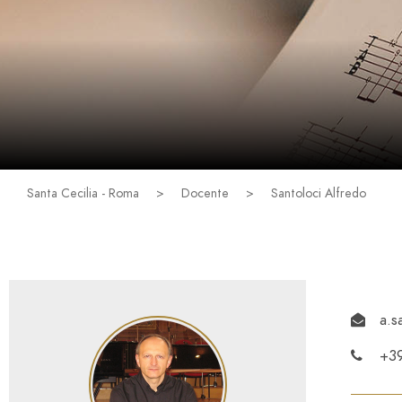
Santa Cecilia - Roma
>
Docente
>
Santoloci Alfredo
a.s
+3