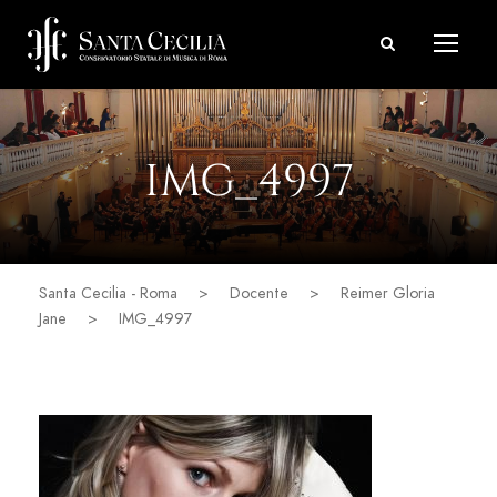
IMG_4997
Santa Cecilia - Roma
>
Docente
>
Reimer Gloria
Jane
>
IMG_4997