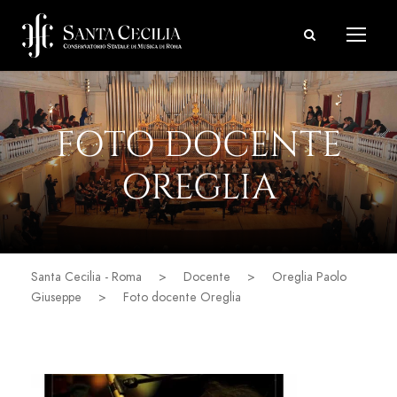
FOTO DOCENTE
OREGLIA
Santa Cecilia - Roma
>
Docente
>
Oreglia Paolo
Giuseppe
>
Foto docente Oreglia