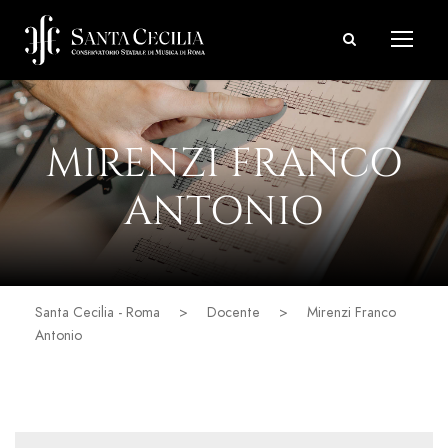
MIRENZI FRANCO
ANTONIO
Santa Cecilia - Roma
>
Docente
>
Mirenzi Franco
Antonio