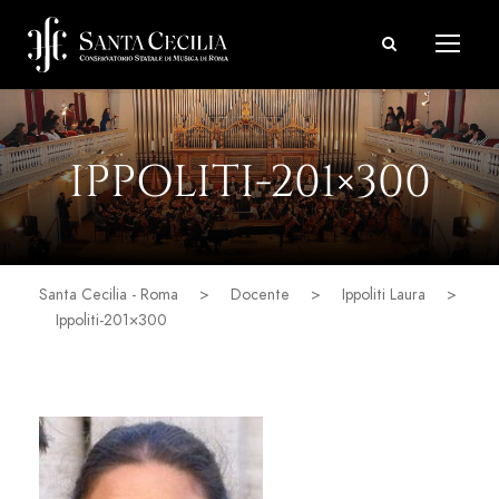
IPPOLITI-201×300
Santa Cecilia - Roma
>
Docente
>
Ippoliti Laura
>
Ippoliti-201×300