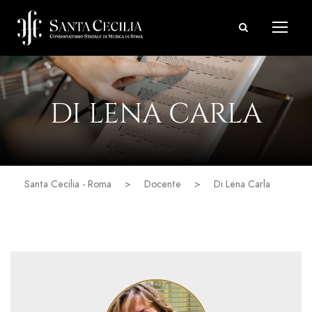
DI LENA CARLA
Santa Cecilia - Roma
>
Docente
>
Di Lena Carla