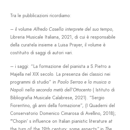
Tra le pubblicazioni ricordiamo:
– il volume
Alfredo Casella interprete del suo tempo
,
Libreria Musicale Italiana, 2021, di cui è responsabile
della curatela insieme a Luisa Prayer, il volume è
costituito di saggi di autori vari.
– i saggi: “La formazione del pianista a S.Pietro a
Majella nel XIX secolo. La presenza dei classici nei
programmi di studio” in
Paolo Serrao e la musica a
Napoli nella seconda metà dell’Ottocento
( Istituto di
Bibliografia Musicale Calabrese, 2021). “Sergio
Fiorentino, gli anni della formazione”, (I Quaderni del
Conservatorio Domenico Cimarosa di Avellino, 2018);
“
Chopin’ s influence on Italian pianistic literature at
the turn of the 19th century: some aspects
”
in
The