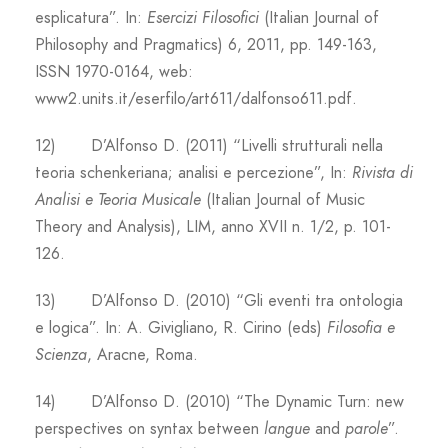
esplicatura”. In:
Esercizi Filosofici
(Italian Journal of
Philosophy and Pragmatics) 6, 2011, pp. 149-163,
ISSN 1970-0164, web:
www2.units.it/eserfilo/art611/dalfonso611.pdf.
12) D’Alfonso D. (2011) “Livelli strutturali nella
teoria schenkeriana; analisi e percezione”, In:
Rivista di
Analisi e Teoria Musicale
(Italian Journal of Music
Theory and Analysis), LIM, anno XVII n. 1/2, p. 101-
126.
13) D’Alfonso D. (2010) “Gli eventi tra ontologia
e logica”. In: A. Givigliano, R. Cirino (eds)
Filosofia e
Scienza
, Aracne, Roma.
14) D’Alfonso D. (2010) “The Dynamic Turn: new
perspectives on syntax between
langue
and
parole
”.