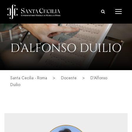
D’ALFONSO DUILIO
Santa Cecilia - Roma
>
Docente
>
D’Alfonso
Duilio