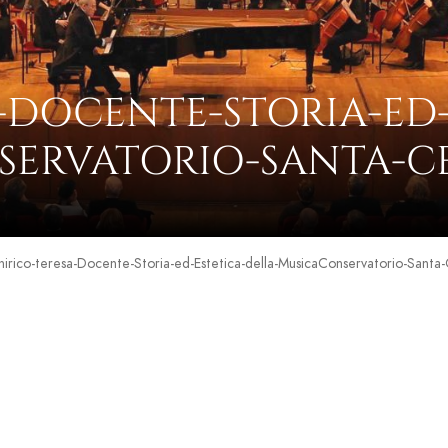
-DOCENTE-STORIA-ED-
ERVATORIO-SANTA-C
hirico-teresa-Docente-Storia-ed-Estetica-della-MusicaConservatorio-Santa