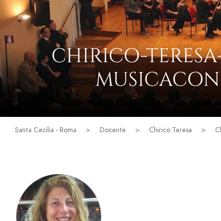
CHIRICO-TERESA
MUSICACONS
Santa Cecilia - Roma
>
Docente
>
Chirico Teresa
>
C