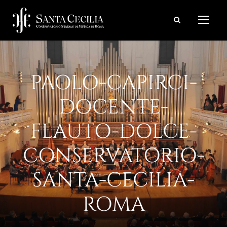
PAOLO-CAPIRCI-
DOCENTE-
FLAUTO-DOLCE-
CONSERVATORIO-
SANTA-CECILIA-
ROMA